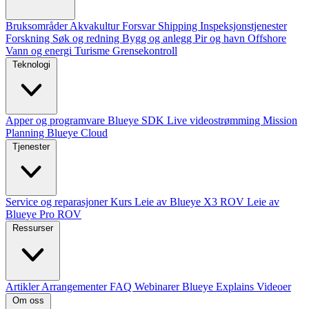
Bruksområder
Akvakultur
Forsvar
Shipping
Inspeksjonstjenester
Forskning
Søk og redning
Bygg og anlegg
Pir og havn
Offshore
Vann og energi
Turisme
Grensekontroll
Teknologi
Apper og programvare
Blueye SDK
Live videostrømming
Mission
Planning
Blueye Cloud
Tjenester
Service og reparasjoner
Kurs
Leie av Blueye X3 ROV
Leie av
Blueye Pro ROV
Ressurser
Artikler
Arrangementer
FAQ
Webinarer
Blueye Explains Videoer
Om oss