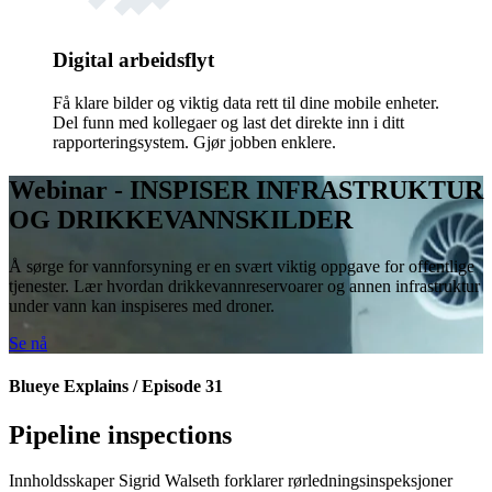
Digital arbeidsflyt
Få klare bilder og viktig data rett til dine mobile enheter.
Del funn med kollegaer og last det direkte inn i ditt
rapporteringsystem. Gjør jobben enklere.
Webinar - INSPISER INFRASTRUKTUR
OG DRIKKEVANNSKILDER
Å sørge for vannforsyning er en svært viktig oppgave for offentlige
tjenester. Lær hvordan drikkevannreservoarer og annen infrastruktur
under vann kan inspiseres med droner.
Se nå
Blueye Explains / Episode 31
Pipeline inspections
Innholdsskaper Sigrid Walseth forklarer rørledningsinspeksjoner