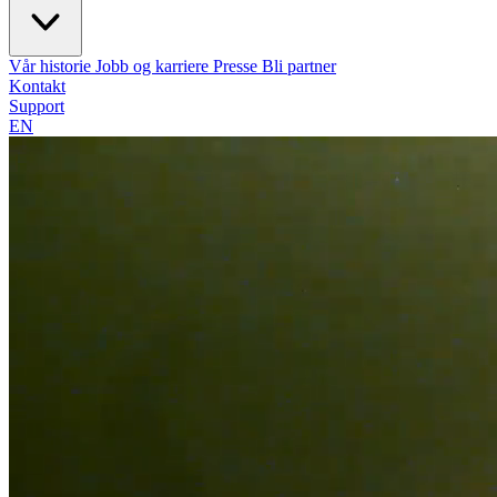
Vår historie
Jobb og karriere
Presse
Bli partner
Kontakt
Support
EN