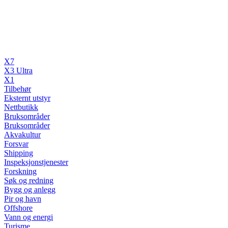
X7
X3 Ultra
X1
Tilbehør
Eksternt utstyr
Nettbutikk
Bruksområder
Bruksområder
Akvakultur
Forsvar
Shipping
Inspeksjonstjenester
Forskning
Søk og redning
Bygg og anlegg
Pir og havn
Offshore
Vann og energi
Turisme