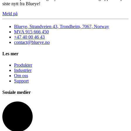
siste nytt fra Blueye!
Meld på
Blueye, Strandveien 43, Trondheim, 7067, Norway
MVA 915 666 450
+47 40 00 46 43
contact@blueye.no
Les mer
Produkter
Industrier
Om oss
Support
Sosiale medier