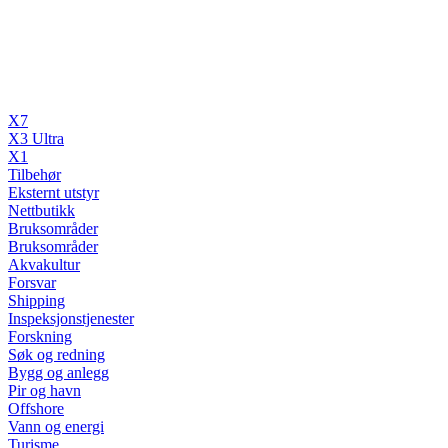
X7
X3 Ultra
X1
Tilbehør
Eksternt utstyr
Nettbutikk
Bruksområder
Bruksområder
Akvakultur
Forsvar
Shipping
Inspeksjonstjenester
Forskning
Søk og redning
Bygg og anlegg
Pir og havn
Offshore
Vann og energi
Turisme