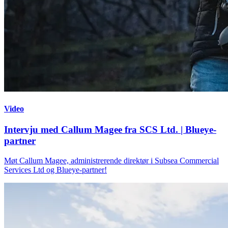
Video
Intervju med Callum Magee fra SCS Ltd. | Blueye-
partner
Møt Callum Magee, administrerende direktør i Subsea Commercial
Services Ltd og Blueye-partner!