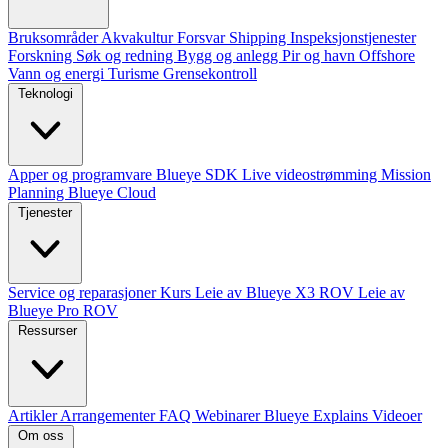
Bruksområder
Akvakultur
Forsvar
Shipping
Inspeksjonstjenester
Forskning
Søk og redning
Bygg og anlegg
Pir og havn
Offshore
Vann og energi
Turisme
Grensekontroll
Teknologi
Apper og programvare
Blueye SDK
Live videostrømming
Mission
Planning
Blueye Cloud
Tjenester
Service og reparasjoner
Kurs
Leie av Blueye X3 ROV
Leie av
Blueye Pro ROV
Ressurser
Artikler
Arrangementer
FAQ
Webinarer
Blueye Explains Videoer
Om oss