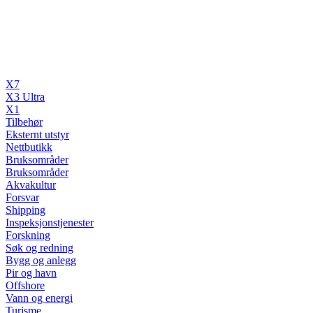
X7
X3 Ultra
X1
Tilbehør
Eksternt utstyr
Nettbutikk
Bruksområder
Bruksområder
Akvakultur
Forsvar
Shipping
Inspeksjonstjenester
Forskning
Søk og redning
Bygg og anlegg
Pir og havn
Offshore
Vann og energi
Turisme