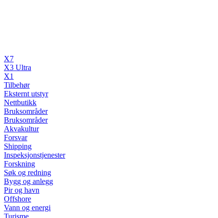
X7
X3 Ultra
X1
Tilbehør
Eksternt utstyr
Nettbutikk
Bruksområder
Bruksområder
Akvakultur
Forsvar
Shipping
Inspeksjonstjenester
Forskning
Søk og redning
Bygg og anlegg
Pir og havn
Offshore
Vann og energi
Turisme