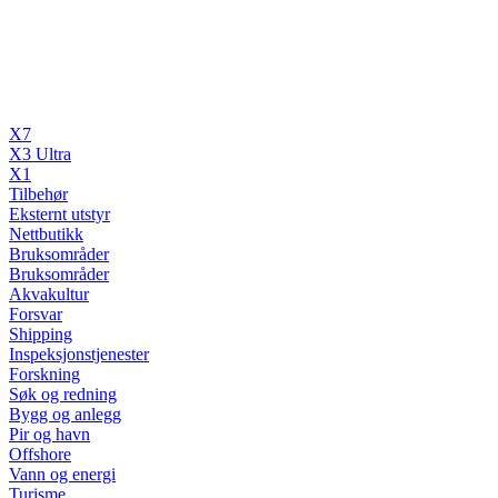
X7
X3 Ultra
X1
Tilbehør
Eksternt utstyr
Nettbutikk
Bruksområder
Bruksområder
Akvakultur
Forsvar
Shipping
Inspeksjonstjenester
Forskning
Søk og redning
Bygg og anlegg
Pir og havn
Offshore
Vann og energi
Turisme