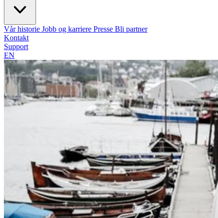
Vår historie
Jobb og karriere
Presse
Bli partner
Kontakt
Support
EN