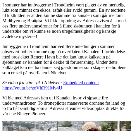
I sommer har innbyggerne i Trondheim vært plaget av en merkelig
lukt som minnet om eksos, asfalt eller svidd gummi. En av teoriene
til luktkilden er at den kunne stamme fra kanalen som går mellom
Midtbyen og Brattøra. Vi fikk i oppdrag av Adresseavisen å ta med
oss flere undervannsdroner for å filme sjøbunnen i kanalen for å
undersøke om vi kunne se noen uregelmessigheter og kanskje
avdekke mysteriet!
Innbyggerne i Trondheim har ved flere anledninger i sommer
observert bobler komme opp på overflaten i Kanalen. I forbindelse
med prosjektet Renere Havn ble det lagt knust kalkstein på
sjøbunnen av kanalen for å dekke til forurensning. Under dette
kalklaget kan det ha dannet seg gasslommer som skaper de boblene
som er sett på overflaten i Nidelven.
Se video fra våre søk i Nidelven:
Embedded content:
https://youtu.be/zoVhR91My4U
Vi ble med Adressavisen ut i Kanalen hvor vi sjøsatte fire
undervannsdroner. To dronepiloter manøvrerte dronene fra land og
to fra båt samtidig som at Adressa streamet videoopptak direkte fra
vår ene Blueye Pioneer.