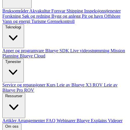
Bruksområder
Akvakultur
Forsvar
Shipping
Inspeksjonstjenester
Forskning
Søk og redning
Bygg og anlegg
Pir og havn
Offshore
Vann og energi
Turisme
Grensekontroll
Teknologi
Apper og programvare
Blueye SDK
Live videostrømming
Mission
Planning
Blueye Cloud
Tjenester
Service og reparasjoner
Kurs
Leie av Blueye X3 ROV
Leie av
Blueye Pro ROV
Ressurser
Artikler
Arrangementer
FAQ
Webinarer
Blueye Explains Videoer
Om oss