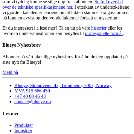
som vi tydelig kunne se stige opp fra sjøbunnen.
Se full oversikt
over de tekniske spesifikasjonene her
. I etterkant av undersøkelsene
vi gjorde i kanalen er teoriene om at lukten stammer fra gasslommer
på bunnen avvist og den vonde lukten er fortsatt et mysterium.
Er du interessert i å lese mer? Ta en titt på våre
historier
eller les
hvordan undervannsdronen kan benyttes til
profesjonelle formål
.
Blueye Nyhetsbrev
Abonner på vårt ukentlige nyhetsbrev for å holde deg oppdatert på
siste nytt fra Blueye!
Meld på
Blueye, Strandveien 43, Trondheim, 7067, Norway
MVA 915 666 450
+47 40 00 46 43
contact@blueye.no
Les mer
Produkter
Industrier