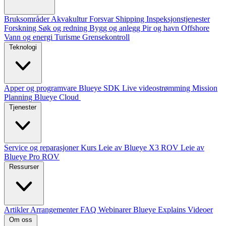
Bruksområder
Akvakultur
Forsvar
Shipping
Inspeksjonstjenester
Forskning
Søk og redning
Bygg og anlegg
Pir og havn
Offshore
Vann og energi
Turisme
Grensekontroll
Teknologi
Apper og programvare
Blueye SDK
Live videostrømming
Mission
Planning
Blueye Cloud
Tjenester
Service og reparasjoner
Kurs
Leie av Blueye X3 ROV
Leie av
Blueye Pro ROV
Ressurser
Artikler
Arrangementer
FAQ
Webinarer
Blueye Explains Videoer
Om oss