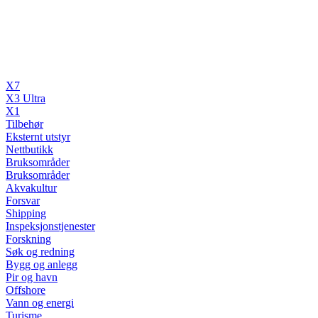
X7
X3 Ultra
X1
Tilbehør
Eksternt utstyr
Nettbutikk
Bruksområder
Bruksområder
Akvakultur
Forsvar
Shipping
Inspeksjonstjenester
Forskning
Søk og redning
Bygg og anlegg
Pir og havn
Offshore
Vann og energi
Turisme