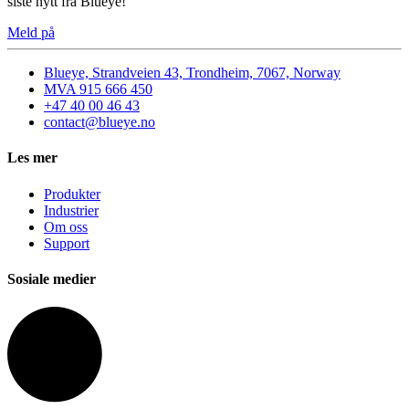
siste nytt fra Blueye!
Meld på
Blueye, Strandveien 43, Trondheim, 7067, Norway
MVA 915 666 450
+47 40 00 46 43
contact@blueye.no
Les mer
Produkter
Industrier
Om oss
Support
Sosiale medier