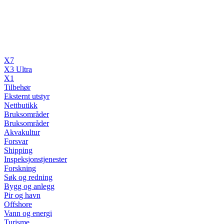
X7
X3 Ultra
X1
Tilbehør
Eksternt utstyr
Nettbutikk
Bruksområder
Bruksområder
Akvakultur
Forsvar
Shipping
Inspeksjonstjenester
Forskning
Søk og redning
Bygg og anlegg
Pir og havn
Offshore
Vann og energi
Turisme