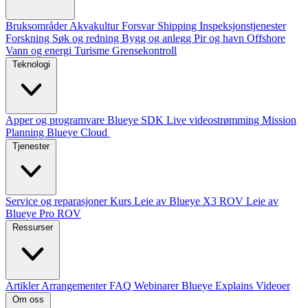
Bruksområder
Akvakultur
Forsvar
Shipping
Inspeksjonstjenester
Forskning
Søk og redning
Bygg og anlegg
Pir og havn
Offshore
Vann og energi
Turisme
Grensekontroll
Teknologi
Apper og programvare
Blueye SDK
Live videostrømming
Mission
Planning
Blueye Cloud
Tjenester
Service og reparasjoner
Kurs
Leie av Blueye X3 ROV
Leie av
Blueye Pro ROV
Ressurser
Artikler
Arrangementer
FAQ
Webinarer
Blueye Explains Videoer
Om oss