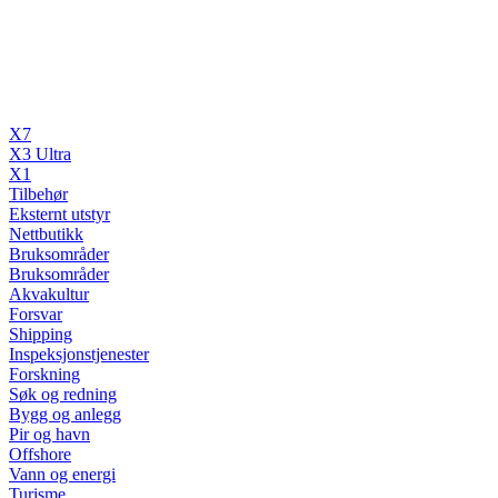
X7
X3 Ultra
X1
Tilbehør
Eksternt utstyr
Nettbutikk
Bruksområder
Bruksområder
Akvakultur
Forsvar
Shipping
Inspeksjonstjenester
Forskning
Søk og redning
Bygg og anlegg
Pir og havn
Offshore
Vann og energi
Turisme