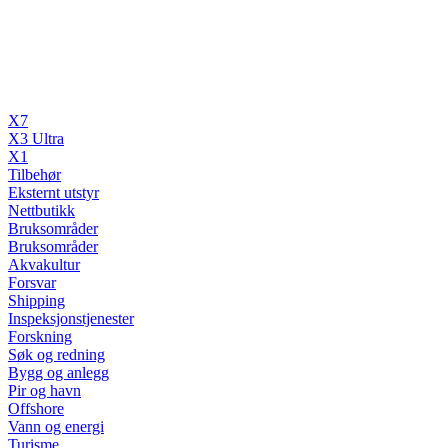
X7
X3 Ultra
X1
Tilbehør
Eksternt utstyr
Nettbutikk
Bruksområder
Bruksområder
Akvakultur
Forsvar
Shipping
Inspeksjonstjenester
Forskning
Søk og redning
Bygg og anlegg
Pir og havn
Offshore
Vann og energi
Turisme