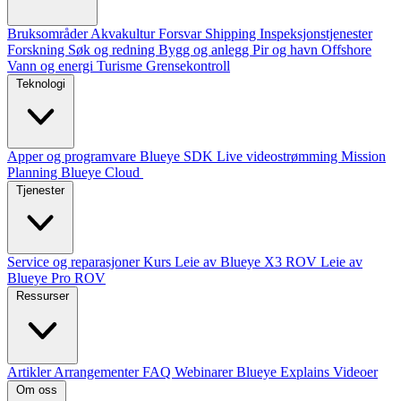
Bruksområder
Akvakultur
Forsvar
Shipping
Inspeksjonstjenester
Forskning
Søk og redning
Bygg og anlegg
Pir og havn
Offshore
Vann og energi
Turisme
Grensekontroll
Teknologi
Apper og programvare
Blueye SDK
Live videostrømming
Mission
Planning
Blueye Cloud
Tjenester
Service og reparasjoner
Kurs
Leie av Blueye X3 ROV
Leie av
Blueye Pro ROV
Ressurser
Artikler
Arrangementer
FAQ
Webinarer
Blueye Explains Videoer
Om oss