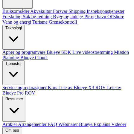
Bruksområder
Akvakultur
Forsvar
Shipping
Inspeksjonstjenester
Forskning
Søk og redning
Bygg og anlegg
Pir og havn
Offshore
Vann og energi
Turisme
Grensekontroll
Teknologi
Apper og programvare
Blueye SDK
Live videostrømming
Mission
Planning
Blueye Cloud
Tjenester
Service og reparasjoner
Kurs
Leie av Blueye X3 ROV
Leie av
Blueye Pro ROV
Ressurser
Artikler
Arrangementer
FAQ
Webinarer
Blueye Explains Videoer
Om oss