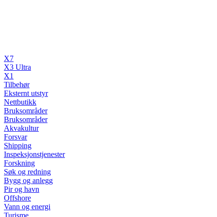
X7
X3 Ultra
X1
Tilbehør
Eksternt utstyr
Nettbutikk
Bruksområder
Bruksområder
Akvakultur
Forsvar
Shipping
Inspeksjonstjenester
Forskning
Søk og redning
Bygg og anlegg
Pir og havn
Offshore
Vann og energi
Turisme