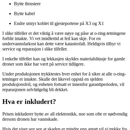
Bytte thrustere
Bytte kabel
Endre utstyr koblet til gjesteportene på X3 og X1
I slike tilfeller er det viktig å være nøye og påse at o-ring-tetningene
forblir intakte. Vi vet imidlertid at feil kan skje. For en
undervannsfarkost kan dette være katastrofalt. Heldigvis tilbyr vi
service og reparasjon i slike tilfeller.
I enkelte tilfeller kan og lekkasjen skyldes materialslitasje for gamle
droner som ikke har vært på service tidligere.
Under produksjonen trykktestes hver enhet for å sikre at alle o-ring-
tetninger er intakte. Skulle det likevel oppstå en sjelden
produksjonsfeil, og enheten fortsatt er innenfor garantiperioden, vil
reparasjonen selvfølgelig bli dekket.
Hva er inkludert?
Prisen inkluderer bytte av all elektronikk, noe som ofte er nødvendig
dersom dronen har vannskade.
Hvis det viser seg seg at skaden er mindre enn antatt vil vi trekke fra