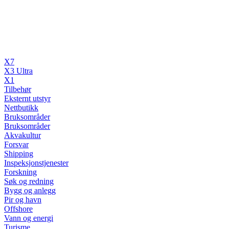
X7
X3 Ultra
X1
Tilbehør
Eksternt utstyr
Nettbutikk
Bruksområder
Bruksområder
Akvakultur
Forsvar
Shipping
Inspeksjonstjenester
Forskning
Søk og redning
Bygg og anlegg
Pir og havn
Offshore
Vann og energi
Turisme