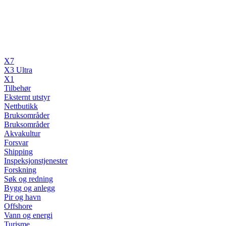
X7
X3 Ultra
X1
Tilbehør
Eksternt utstyr
Nettbutikk
Bruksområder
Bruksområder
Akvakultur
Forsvar
Shipping
Inspeksjonstjenester
Forskning
Søk og redning
Bygg og anlegg
Pir og havn
Offshore
Vann og energi
Turisme