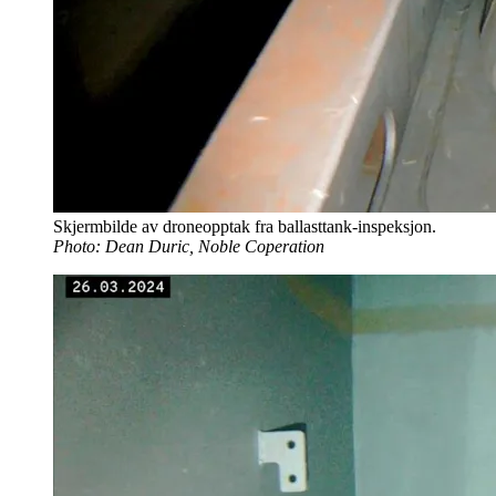
Skjermbilde av droneopptak fra ballasttank-inspeksjon.
Photo: Dean Duric, Noble Coperation