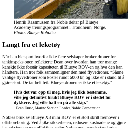
Henrik Rassmussen fra Noble deltar på Blueye
Academy treningsprogrammet i Trondheim, Norge.
Photo: Blueye Robotics
Langt fra et leketøy
Når han ble spurt hvorfor ikke flere selskaper bruker droner for
tankinspeksjoner, reflekterte Dean over hvordan han tror mange
kanskje ikke forstår kapasiteten til Blueye ROV-en og hva den kan
håndtere. Han tror folk sammenligner den med flyvedroner, “Sånne
vanlige flyvedroner som koster rundt 6000 kr, og ikke er i stand til å
gjøre stort. De tar helt feil. Blueye-dronen er ikke et leketøy."
Hvis det var opp til meg, hvis jeg fikk bestemme,
ville jeg definitivt brukt Blueye ROV-er i stedet for
dykkere. Jeg ville hatt en på alle skip."
- Dean Duric, Marine Section Leader, Noble Corporation.
Nobles bruk av Blueye X3 mini-ROV er et stort skritt fremover i
offshoreboring. Ved å øke sikkerheten, redusere kostnadene og gjøre
inspeksjonene mer effektive, setter Noble nye bransjestandarder.