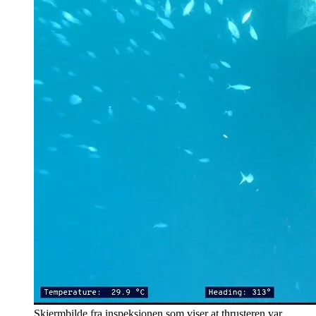
Skjermbilde fra inspeksjonen som viser at thrusteren var