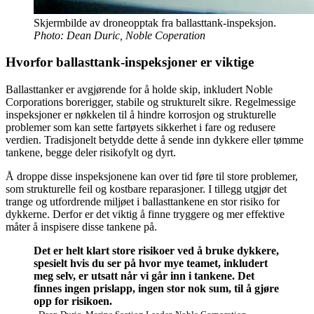
Skjermbilde av droneopptak fra ballasttank-inspeksjon.
Photo: Dean Duric, Noble Coperation
Hvorfor ballasttank-inspeksjoner er viktige
Ballasttanker er avgjørende for å holde skip, inkludert Noble
Corporations borerigger, stabile og strukturelt sikre. Regelmessige
inspeksjoner er nøkkelen til å hindre korrosjon og strukturelle
problemer som kan sette fartøyets sikkerhet i fare og redusere
verdien. Tradisjonelt betydde dette å sende inn dykkere eller tømme
tankene, begge deler risikofylt og dyrt.
Å droppe disse inspeksjonene kan over tid føre til store problemer,
som strukturelle feil og kostbare reparasjoner. I tillegg utgjør det
trange og utfordrende miljøet i ballasttankene en stor risiko for
dykkerne. Derfor er det viktig å finne tryggere og mer effektive
måter å inspisere disse tankene på.
Det er helt klart store risikoer ved å bruke dykkere,
spesielt hvis du ser på hvor mye teamet, inkludert
meg selv, er utsatt når vi går inn i tankene. Det
finnes ingen prislapp, ingen stor nok sum, til å gjøre
opp for risikoen.