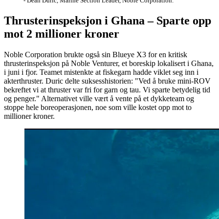
- Dean Duric, Marine Section Leader, Noble Corporation.
Thrusterinspeksjon i Ghana – Sparte opp
mot 2 millioner kroner
Noble Corporation brukte også sin Blueye X3 for en kritisk
thrusterinspeksjon på Noble Venturer, et boreskip lokalisert i Ghana,
i juni i fjor. Teamet mistenkte at fiskegarn hadde viklet seg inn i
akterthruster. Duric delte suksesshistorien: "Ved å bruke mini-ROV
bekreftet vi at thruster var fri for garn og tau. Vi sparte betydelig tid
og penger." Alternativet ville vært å vente på et dykketeam og
stoppe hele boreoperasjonen, noe som ville kostet opp mot to
millioner kroner.