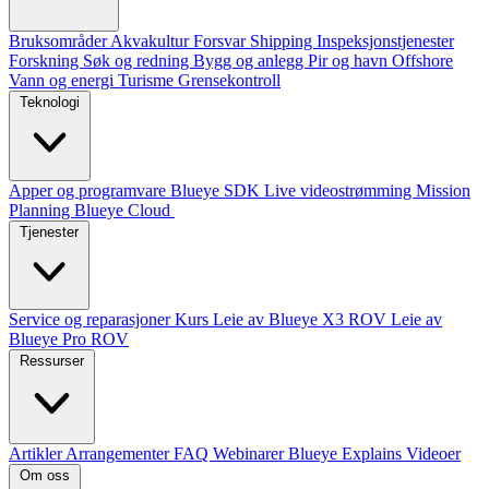
Bruksområder
Akvakultur
Forsvar
Shipping
Inspeksjonstjenester
Forskning
Søk og redning
Bygg og anlegg
Pir og havn
Offshore
Vann og energi
Turisme
Grensekontroll
Teknologi
Apper og programvare
Blueye SDK
Live videostrømming
Mission
Planning
Blueye Cloud
Tjenester
Service og reparasjoner
Kurs
Leie av Blueye X3 ROV
Leie av
Blueye Pro ROV
Ressurser
Artikler
Arrangementer
FAQ
Webinarer
Blueye Explains Videoer
Om oss