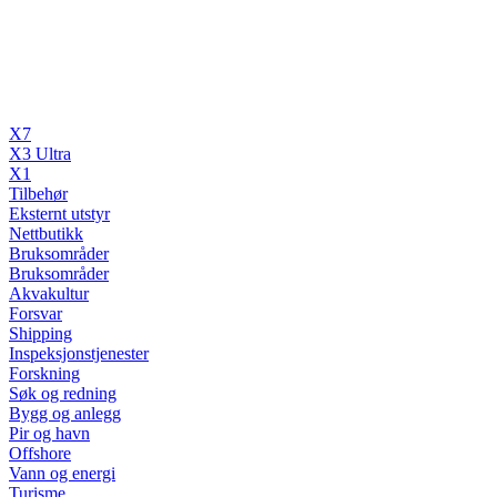
X7
X3 Ultra
X1
Tilbehør
Eksternt utstyr
Nettbutikk
Bruksområder
Bruksområder
Akvakultur
Forsvar
Shipping
Inspeksjonstjenester
Forskning
Søk og redning
Bygg og anlegg
Pir og havn
Offshore
Vann og energi
Turisme