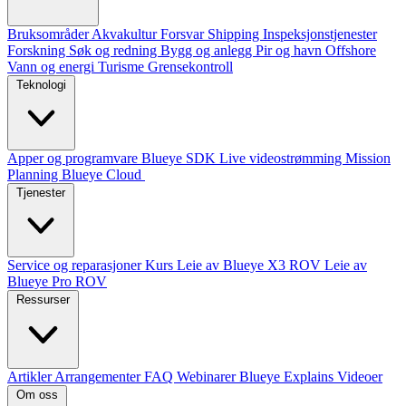
Bruksområder
Akvakultur
Forsvar
Shipping
Inspeksjonstjenester
Forskning
Søk og redning
Bygg og anlegg
Pir og havn
Offshore
Vann og energi
Turisme
Grensekontroll
Teknologi
Apper og programvare
Blueye SDK
Live videostrømming
Mission
Planning
Blueye Cloud
Tjenester
Service og reparasjoner
Kurs
Leie av Blueye X3 ROV
Leie av
Blueye Pro ROV
Ressurser
Artikler
Arrangementer
FAQ
Webinarer
Blueye Explains Videoer
Om oss