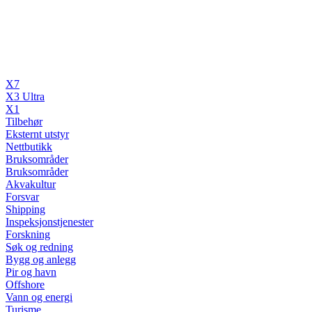
X7
X3 Ultra
X1
Tilbehør
Eksternt utstyr
Nettbutikk
Bruksområder
Bruksområder
Akvakultur
Forsvar
Shipping
Inspeksjonstjenester
Forskning
Søk og redning
Bygg og anlegg
Pir og havn
Offshore
Vann og energi
Turisme