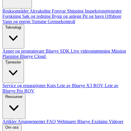
Bruksområder
Akvakultur
Forsvar
Shipping
Inspeksjonstjenester
Forskning
Søk og redning
Bygg og anlegg
Pir og havn
Offshore
Vann og energi
Turisme
Grensekontroll
Teknologi
Apper og programvare
Blueye SDK
Live videostrømming
Mission
Planning
Blueye Cloud
Tjenester
Service og reparasjoner
Kurs
Leie av Blueye X3 ROV
Leie av
Blueye Pro ROV
Ressurser
Artikler
Arrangementer
FAQ
Webinarer
Blueye Explains Videoer
Om oss