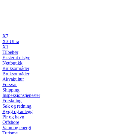
X7
X3 Ultra
X1
Tilbehør
Eksternt utstyr
Nettbutikk
Bruksområder
Bruksområder
Akvakultur
Forsvar
Shipping
Inspeksjonstjenester
Forskning
Søk og redning
Bygg og anlegg
Pir og havn
Offshore
Vann og energi
Turisme