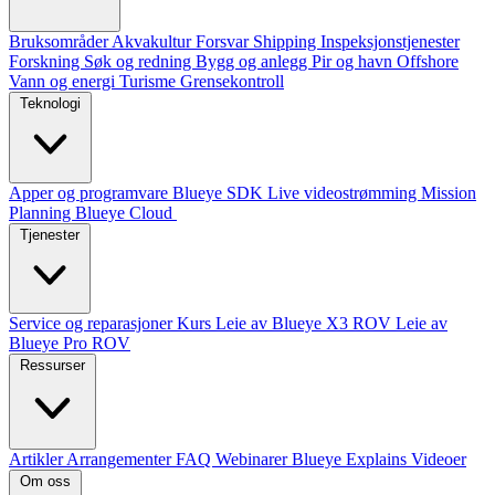
Bruksområder
Akvakultur
Forsvar
Shipping
Inspeksjonstjenester
Forskning
Søk og redning
Bygg og anlegg
Pir og havn
Offshore
Vann og energi
Turisme
Grensekontroll
Teknologi
Apper og programvare
Blueye SDK
Live videostrømming
Mission
Planning
Blueye Cloud
Tjenester
Service og reparasjoner
Kurs
Leie av Blueye X3 ROV
Leie av
Blueye Pro ROV
Ressurser
Artikler
Arrangementer
FAQ
Webinarer
Blueye Explains Videoer
Om oss