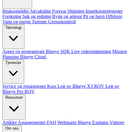
Bruksområder
Akvakultur
Forsvar
Shipping
Inspeksjonstjenester
Forskning
Søk og redning
Bygg og anlegg
Pir og havn
Offshore
Vann og energi
Turisme
Grensekontroll
Teknologi
Apper og programvare
Blueye SDK
Live videostrømming
Mission
Planning
Blueye Cloud
Tjenester
Service og reparasjoner
Kurs
Leie av Blueye X3 ROV
Leie av
Blueye Pro ROV
Ressurser
Artikler
Arrangementer
FAQ
Webinarer
Blueye Explains Videoer
Om oss