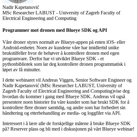
Nadir Kapetanović
MSc Researcher LABUST - University of Zagreb Faculty of
Electrical Engineering and Computing
Programmer mot dronen med Blueye SDK og API
Våre droner styres normalt av Blueye-appen på enten iOS- eller
Android-enheter. Noen av kundene våre har imidlertid unike
brukstilfeller hvor de behøver å kontrollere dronen med egen
programvare. Derfor har vi utviklet Blueye SDK - et
pythonbibliotek som lar deg kontrollere dronen programmatisk i
løpet av få minutter.
I dette webinaret vil Andreas Viggen, Senior Software Engineer og
Nadir Kapetanović (MSc Researcher LABUST, University of
Zagreb Faculty of Electrical Engineering and Computing)vise deg
hvordan du kommer i gang med Blueye SDK. Andreas vil også
presentere noen historier fra våre kunder som har brukt SDK for å
kontrollere flere droner samtidig, og andre som har forbedret sin
håndtering og etterbehandling av media- og loggfiler via API.
Interessert i å lære alle de forskjellige måtene å bruke Blueye SDK
på? Reserver plass og bli med i diskusjonen på vårt Blueye webinar!