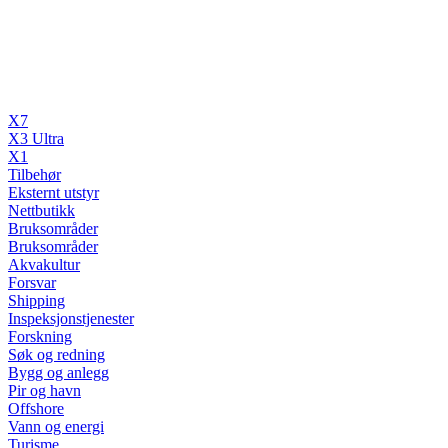
X7
X3 Ultra
X1
Tilbehør
Eksternt utstyr
Nettbutikk
Bruksområder
Bruksområder
Akvakultur
Forsvar
Shipping
Inspeksjonstjenester
Forskning
Søk og redning
Bygg og anlegg
Pir og havn
Offshore
Vann og energi
Turisme