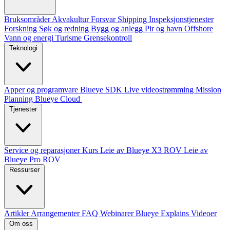
Bruksområder
Akvakultur
Forsvar
Shipping
Inspeksjonstjenester
Forskning
Søk og redning
Bygg og anlegg
Pir og havn
Offshore
Vann og energi
Turisme
Grensekontroll
Teknologi
Apper og programvare
Blueye SDK
Live videostrømming
Mission
Planning
Blueye Cloud
Tjenester
Service og reparasjoner
Kurs
Leie av Blueye X3 ROV
Leie av
Blueye Pro ROV
Ressurser
Artikler
Arrangementer
FAQ
Webinarer
Blueye Explains Videoer
Om oss