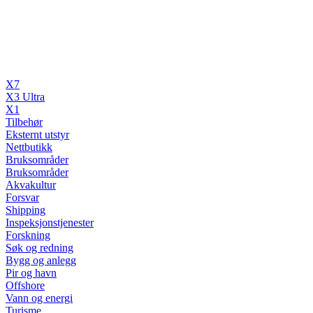
X7
X3 Ultra
X1
Tilbehør
Eksternt utstyr
Nettbutikk
Bruksområder
Bruksområder
Akvakultur
Forsvar
Shipping
Inspeksjonstjenester
Forskning
Søk og redning
Bygg og anlegg
Pir og havn
Offshore
Vann og energi
Turisme