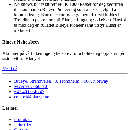
No-shows blir fakturert NOK 1000 Passer for deg/bedriften
din som har en Blueye Pioneer og som ønsker hjelp til å
komme igang. Kurset er for nybegynnere. Kurset holdes i
Trondheim på kontoret til Blueye. Inngang ved elven. Husk å
ta med deg en fulladet Blueye Pioneer samt utstyr Lunsj er
inkludert
Blueye Nyhetsbrev
Abonner på vårt ukentlige nyhetsbrev for å holde deg oppdatert på
siste nytt fra Blueye!
Meld på
Blueye, Strandveien 43, Trondheim, 7067, Norway
MVA 915 666 450
+47 40 00 46 43
contact@blueye.no
Les mer
Produkter
Industrier
Om oss