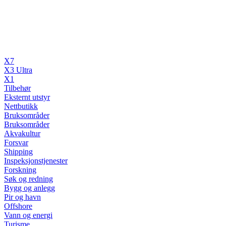
X7
X3 Ultra
X1
Tilbehør
Eksternt utstyr
Nettbutikk
Bruksområder
Bruksområder
Akvakultur
Forsvar
Shipping
Inspeksjonstjenester
Forskning
Søk og redning
Bygg og anlegg
Pir og havn
Offshore
Vann og energi
Turisme