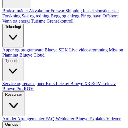
Bruksområder
Akvakultur
Forsvar
Shipping
Inspeksjonstjenester
Forskning
Søk og redning
Bygg og anlegg
Pir og havn
Offshore
Vann og energi
Turisme
Grensekontroll
Teknologi
Apper og programvare
Blueye SDK
Live videostrømming
Mission
Planning
Blueye Cloud
Tjenester
Service og reparasjoner
Kurs
Leie av Blueye X3 ROV
Leie av
Blueye Pro ROV
Ressurser
Artikler
Arrangementer
FAQ
Webinarer
Blueye Explains Videoer
Om oss