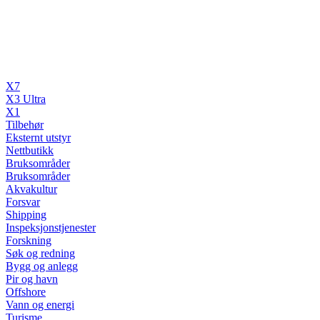
X7
X3 Ultra
X1
Tilbehør
Eksternt utstyr
Nettbutikk
Bruksområder
Bruksområder
Akvakultur
Forsvar
Shipping
Inspeksjonstjenester
Forskning
Søk og redning
Bygg og anlegg
Pir og havn
Offshore
Vann og energi
Turisme