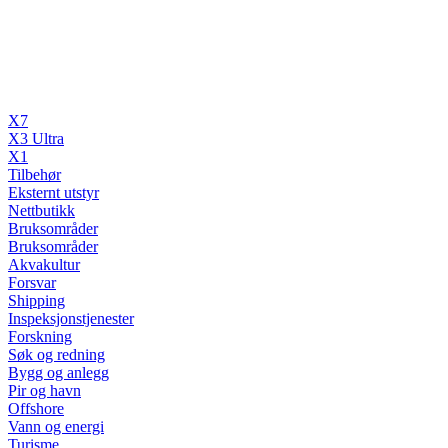
X7
X3 Ultra
X1
Tilbehør
Eksternt utstyr
Nettbutikk
Bruksområder
Bruksområder
Akvakultur
Forsvar
Shipping
Inspeksjonstjenester
Forskning
Søk og redning
Bygg og anlegg
Pir og havn
Offshore
Vann og energi
Turisme