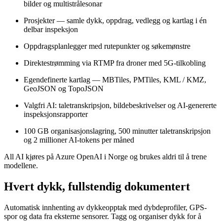
bilder og multistrålesonar
Prosjekter — samle dykk, oppdrag, vedlegg og kartlag i én
delbar inspeksjon
Oppdragsplanlegger med rutepunkter og søkemønstre
Direktestrømming via RTMP fra droner med 5G-tilkobling
Egendefinerte kartlag — MBTiles, PMTiles, KML / KMZ,
GeoJSON og TopoJSON
Valgfri AI: taletranskripsjon, bildebeskrivelser og AI-genererte
inspeksjonsrapporter
100 GB organisasjonslagring, 500 minutter taletranskripsjon
og 2 millioner AI-tokens per måned
All AI kjøres på Azure OpenAI i Norge og brukes aldri til å trene
modellene.
Hvert dykk, fullstendig dokumentert
Automatisk innhenting av dykkeopptak med dybdeprofiler, GPS-
spor og data fra eksterne sensorer. Tagg og organiser dykk for å