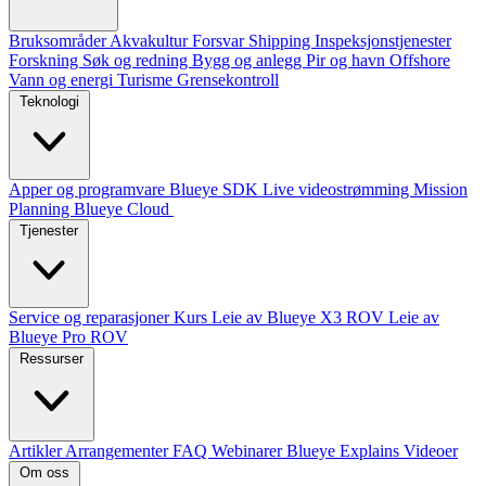
Bruksområder
Akvakultur
Forsvar
Shipping
Inspeksjonstjenester
Forskning
Søk og redning
Bygg og anlegg
Pir og havn
Offshore
Vann og energi
Turisme
Grensekontroll
Teknologi
Apper og programvare
Blueye SDK
Live videostrømming
Mission
Planning
Blueye Cloud
Tjenester
Service og reparasjoner
Kurs
Leie av Blueye X3 ROV
Leie av
Blueye Pro ROV
Ressurser
Artikler
Arrangementer
FAQ
Webinarer
Blueye Explains Videoer
Om oss