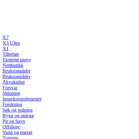
X7
X3 Ultra
X1
Tilbehør
Eksternt utstyr
Nettbutikk
Bruksområder
Bruksområder
Akvakultur
Forsvar
Shipping
Inspeksjonstjenester
Forskning
Søk og redning
Bygg og anlegg
Pir og havn
Offshore
Vann og energi
Turisme