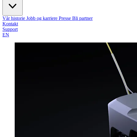
Vår historie
Jobb og karriere
Presse
Bli partner
Kontakt
Support
EN