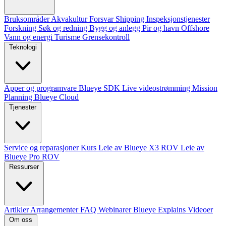
Bruksområder
Akvakultur
Forsvar
Shipping
Inspeksjonstjenester
Forskning
Søk og redning
Bygg og anlegg
Pir og havn
Offshore
Vann og energi
Turisme
Grensekontroll
Teknologi
Apper og programvare
Blueye SDK
Live videostrømming
Mission
Planning
Blueye Cloud
Tjenester
Service og reparasjoner
Kurs
Leie av Blueye X3 ROV
Leie av
Blueye Pro ROV
Ressurser
Artikler
Arrangementer
FAQ
Webinarer
Blueye Explains Videoer
Om oss