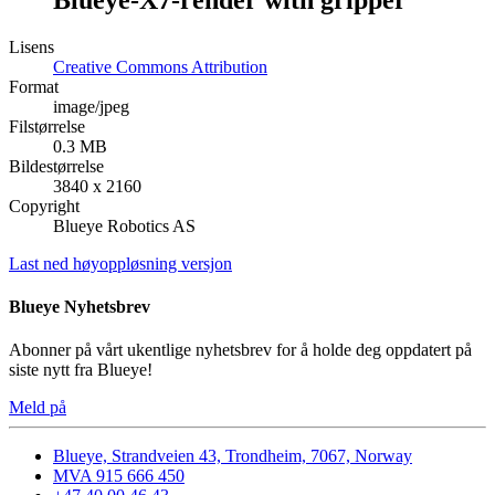
Lisens
Creative Commons Attribution
Format
image/jpeg
Filstørrelse
0.3 MB
Bildestørrelse
3840 x 2160
Copyright
Blueye Robotics AS
Last ned høyoppløsning versjon
Blueye Nyhetsbrev
Abonner på vårt ukentlige nyhetsbrev for å holde deg oppdatert på
siste nytt fra Blueye!
Meld på
Blueye, Strandveien 43, Trondheim, 7067, Norway
MVA 915 666 450