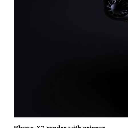
Blueye-X7-render with gripper