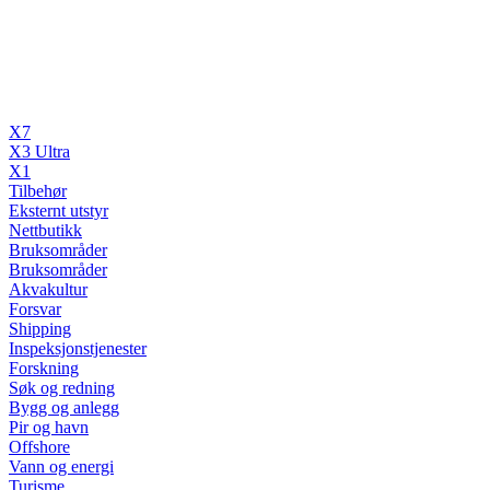
X7
X3 Ultra
X1
Tilbehør
Eksternt utstyr
Nettbutikk
Bruksområder
Bruksområder
Akvakultur
Forsvar
Shipping
Inspeksjonstjenester
Forskning
Søk og redning
Bygg og anlegg
Pir og havn
Offshore
Vann og energi
Turisme